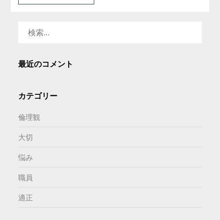
検
索:
最近のコメント
カテゴリー
倫理観
大切
悩み
職員
適正