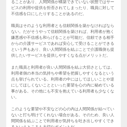
ることがあり、人間関係が構築できていない状態ではサー
ビスの利用や提供を拒否されてしまったり、職員に対して
不信感を口にしたりすることがあるのだ。
職員はそのような利用者とも信頼関係を築かなければなら
ない。だがそうやって信頼関係を築ければ、利用者が抱く
嫌悪感や不信感も和らげることが可能だ。信頼できる相手
からの介護サービスであれば安心して受けることができる
という声もあり、良い人間関係を結ぶことで介護職側も提
供したいサービスを提供しやすくなる点がメリットだ。
また職員と利用者が良い人間関係を結ぶ大切さとしては、
利用者側の本当の気持ちや希望を把握しやすくなるという
点も挙げられている。利用者の中にはしてほしいことや逆
にしてほしくないことといった要望を心の内に秘めている
事がある。その他にも不安を抱えている利用者も少なくな
い。
このような要望や不安などの心の内は人間関係が結べてい
ないと打ち明けてくれない場合がある。そのため、良い人
間関係を結ぶことで利用者が気持ちを吐き出しやすくでき
るというところも大切なポイントだ。