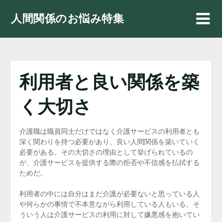
Skip
人間関係のお悩み特集
to
content
利用者と良い関係を築
く大切さ
介護職は職員同士だけではなく介護サービスの利用者とも
深く関わりを持つ必要があり、良い人間関係を築いていく
必要がある。その大切さの理由として挙げられているの
が、介護サービスを提供する際の拒否や不信感を払拭する
ためだ。
利用者の中には自分はまだ介護が必要ないと思っている人
や何らかの事情で不本意ながら利用している人もいる。そ
ういう人は介護サービスの利用に対して嫌悪感を抱いてい